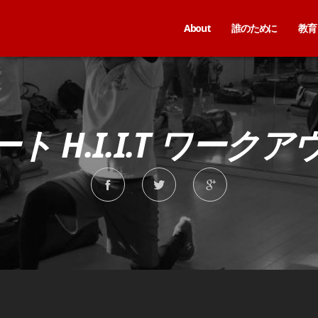
About
誰のために
教育
ート H.I.I.T ワーク