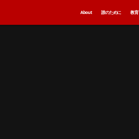
About
誰のために
教育