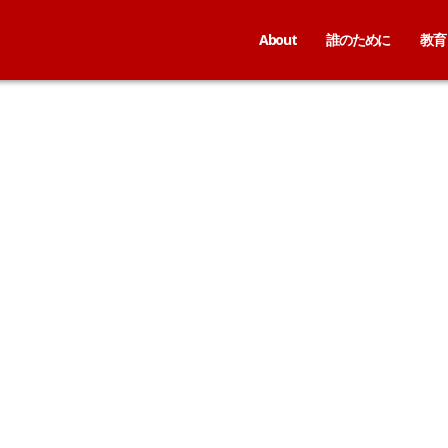
About
誰のために
教育