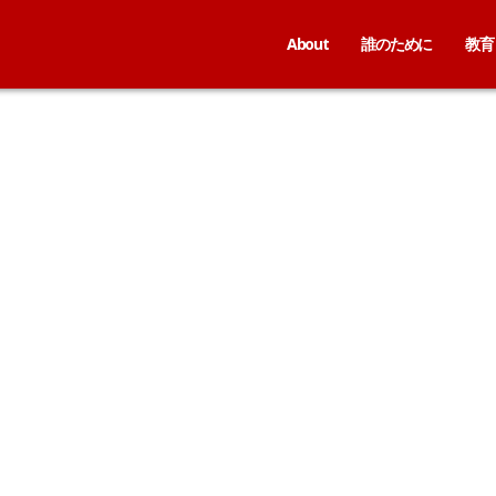
About
誰のために
教育