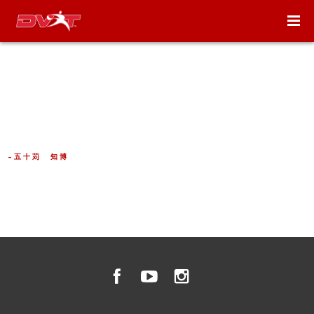
「ファンクショナルトレーニングを軸としたフィットネス
新世代へ！旧世代と新世代をつなぐＤＶＲＴ！」
五十苅 知博
, 株式会社五十苅知博事務所代表取締役